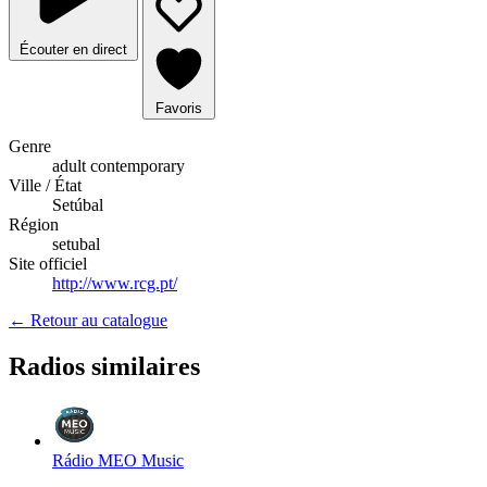
Écouter en direct
Favoris
Genre
adult contemporary
Ville / État
Setúbal
Région
setubal
Site officiel
http://www.rcg.pt/
← Retour au catalogue
Radios similaires
Rádio MEO Music