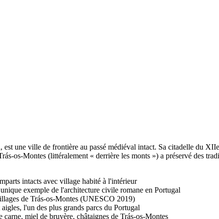
est une ville de frontière au passé médiéval intact. Sa citadelle du XIIe
Trás-os-Montes (littéralement « derrière les monts ») a préservé des tra
rts intacts avec village habité à l'intérieur
nique exemple de l'architecture civile romane en Portugal
 villages de Trás-os-Montes (UNESCO 2019)
aigles, l'un des plus grands parcs du Portugal
 carne, miel de bruyère, châtaignes de Trás-os-Montes