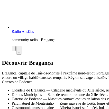
Rádio Ansiães
community radio · Bragança
Découvrir Bragança
Bragança, capitale de Trás-os-Montes à l'extrême nord-est du Portugal, 
encore un village habité dans ses remparts. Région sauvage et isolée, 
Caretos de Podence.
Cidadela de Bragança — Citadelle médiévale du XIIe siècle, rempa
Domus Municipalis — Salle de réunion romane du XIIe siècle, u
Caretos de Podence — Masques carnavalesques en laiton des
Parc naturel de Montesinho — Zone sauvage de forêts, loups et 
Gastronomie transmontaine — Alheira (saucisse fumée), bola de