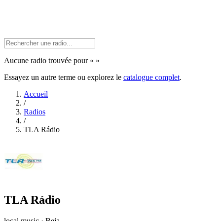
Aucune radio trouvée pour «
»
Essayez un autre terme ou explorez le
catalogue complet
.
Accueil
/
Radios
/
TLA Rádio
TLA Rádio
local music · Beja