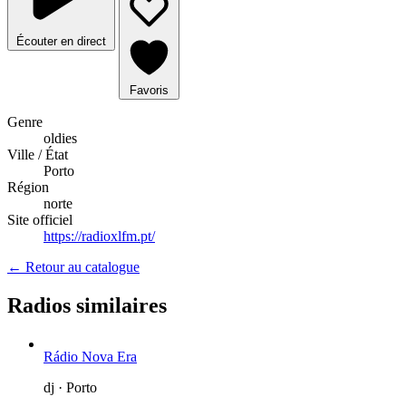
Écouter en direct
Favoris
Genre
oldies
Ville / État
Porto
Région
norte
Site officiel
https://radioxlfm.pt/
← Retour au catalogue
Radios similaires
Rádio Nova Era
dj · Porto