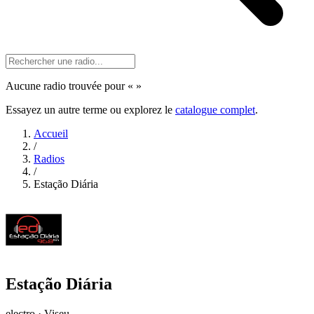
Aucune radio trouvée pour «
»
Essayez un autre terme ou explorez le
catalogue complet
.
Accueil
/
Radios
/
Estação Diária
Estação Diária
electro · Viseu