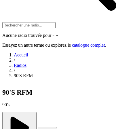
Aucune radio trouvée pour «
»
Essayez un autre terme ou explorez le
catalogue complet
.
Accueil
/
Radios
/
90'S RFM
90'S RFM
90's